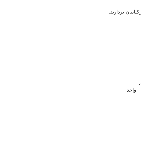
ر
 واحد