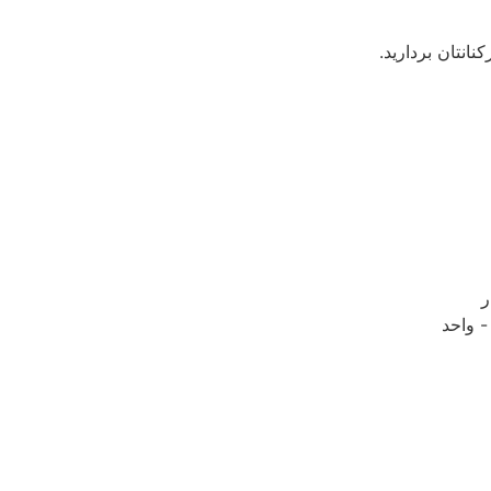
ر
 واحد