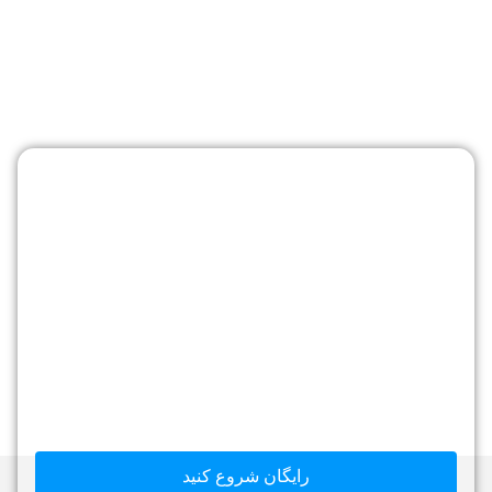
برای شروع آماده هستید؟
کمتر از 5 دقیقه فرایند استقرار همسا را شروع کنید و
قدم‌های اولیه را برای ایجاد گفتگو و ارتباط عمیق همراه با
همه کارکنانتان بردارید.
رایگان شروع کنید