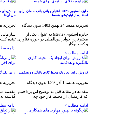
جایزه استیوی 2025: اعتبار جهانی بانک سامان برای
چالش‌های من
استفاده از اپلیکیشن همسا
حل آن‌ها
تحریریه همسا
24 بهمن 1403
بدون دیدگاه
تحریریه 
جایزه استیوی (stevie) به عنوان یکی از
سازمانی ر
معتبرترین جوایز بین‌المللی در حوزه فناوری
تپنده کسب
و کسب‌وکار
ادامه مط
ادامه مطلب >
۸ روش برای ایجاد یک محیط کاری باانگیزه و هدفمند
از بی‌انگیز
تحریریه همسا
1 آذر 1403
بدون دیدگاه
تحریریه 
مقدمه در مقاله قبل به توضیح این پرداختیم
مقدمه دنی
که کارمندان از محیط کار خود چه
گذشته به ک
ادامه مطلب >
ادامه مط