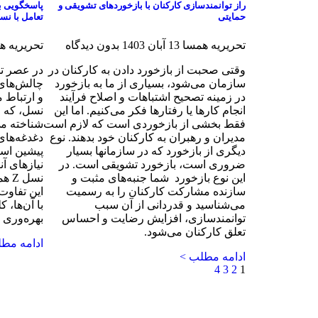
راز توانمندسازی کارکنان با بازخوردهای تشویقی و
پاسخگویی به
حمایتی
تعامل با نسل
تحریریه همسا
13 آبان 1403
بدون دیدگاه
تحریریه 
وقتی صحبت از بازخورد دادن به کارکنان در
در عصر تح
سازمان می‌شود، بسیاری از ما به بازخورد
چالش‌های 
در زمینه تصحیح اشتباهات و اصلاح فرآیند
و ارتباط 
انجام کارها یا رفتارها فکر می‌کنیم. اما این
نسل، که ا
فقط بخشی از بازخوردی است که لازم است
شناخته می‌
مدیران و رهبران به کارکنان خود بدهند. نوع
دغدغه‌های
دیگری از بازخورد که در سازمانها بسیار
پیشین است
ضروری است، ‌بازخورد تشویقی است. در
نیازهای آن
این نوع بازخورد شما جنبه‌های مثبت و
نسل
سازنده مشارکت کارکنان را به رسمیت
این تفاوت
می‌شناسید و قدردانی از آن سبب
با آن‌ها،
توانمند‌سازی، افزایش رضایت و احساس
بهره‌وری 
تعلق کارکنان می‌شود.
ادامه مط
ادامه مطلب >
4
3
2
1